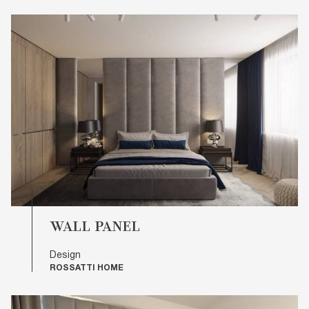
▪ довговічність при встановленні в будь-якому
приміщенні (спальня, кухня, дитяча, вітальня)
▪ можливість виготовлення виробів на замовлення з
урахуванням усіх побажань клієнта.
Перейдіть до каталогу стінових панелей
виробника елітних меблів ROSSATTI і вибирайте
виріб, здатний наповнити стилем ваш простір.
WALL PANEL
Design
ROSSATTI HOME