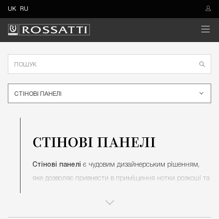
UK
RU
CТIНОВI ПАНЕЛI
CТIНОВI ПАНЕЛI
Стінові панелі
є чудовим дизайнерським рішенням,
яке дозволяє привнести в приміщення нотки розкоші та
затишку.