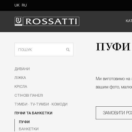
UK
RU
КА
ПУФ
ДИВАНИ
ЛIЖКА
Ми виготовимо на 
КРIСЛА
вашим фото, малю
CТIНОВI ПАНЕЛI
ТУМБИ · TV-ТУМБИ · КОМОДИ
ЗАМОВИТИ РО
ПУФИ ТА БАНКЕТКИ
ПУФИ
БАНКЕТКИ