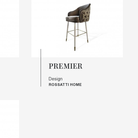
у дизайну вона чудово впишеться інтер'єр вітальні, кухні,
мак. Оскільки наші
елітні стільці
виготовляються з
уатаційні властивості на довгі роки.
 рішення залежить не лише оформлення приміщення, але
PREMIER
Design
ROSSATTI HOME
аїттям. До цієї групи товарів належать обідні стільці, а