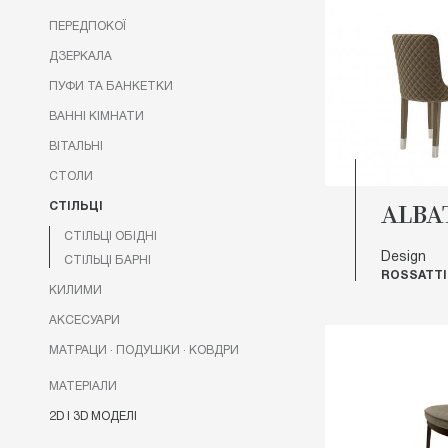
Ергономічн
ПЕРЕДПОКОЇ
їдальні аб
ДЗЕРКАЛА
високоякісн
ПУФИ ТА БАНКЕТКИ
ВАННІ КІМНАТИ
Критерії 
ВІТАЛЬНІ
До вибору 
СТОЛИ
здоров'я ти
СТІЛЬЦІ
ALBA
Вибираючи с
СТІЛЬЦІ ОБІДНІ
▪ висоту 
Design
СТІЛЬЦІ БАРНІ
ROSSATTI
▪ масу ви
КИЛИМИ
▪ парамет
АКСЕСУАРИ
▪ кут нахи
МАТРАЦИ · ПОДУШКИ · КОВДРИ
МАТЕРІАЛИ
При виборі
2D І 3D МОДЕЛІ
Виділяють
Домашні