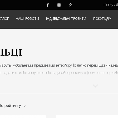
+38 (063
ТАЛОГ
НАШІ РОБОТИ
ІНДИВІДУАЛЬНІ ПРОЕКТИ
ПОКУПЦЯМ
ЛЬЦІ
мабуть, мобільними предметами інтер'єру. Їх легко переміщати кімн
ні надати стилістичну виразність дизайнерському оформленню примі
рають наші стільці
ькі стільці
, представлені в нашому каталозі, за зручністю можна пор
а дотик тканини. У цих моделях все до дрібниць продумано: розміри 
По рейтингу
такому
стулі
максимально комфортно.