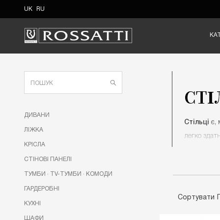
UK
RU
КА
СТІ
ДИВАНИ
Стільці
є, 
ЛIЖКА
легко здат
КРIСЛА
CТIНОВI ПАНЕЛI
Чому виби
ТУМБИ · TV-ТУМБИ · КОМОДИ
Дизайнерс
ГАРДЕРОБНI
приємної н
Сортувати
КУХНI
Сидіти на 
ШАФИ