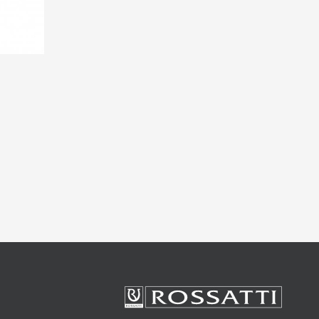
дко барні стільці оснащені механізмом, що дозволяє
онаєтеся, що купити стільці від виробника ROSSATTI
креслить ваш чудовий смак
.