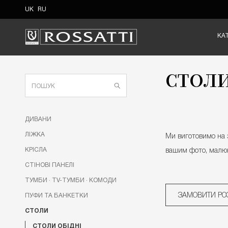
UK
RU
КА
СТОЛИ
ДИВАНИ
ЛIЖКА
Ми виготовимо на 
КРIСЛА
вашим фото, малю
CТIНОВI ПАНЕЛI
ТУМБИ · TV-ТУМБИ · КОМОДИ
ЗАМОВИТИ РО
ПУФИ ТА БАНКЕТКИ
СТОЛИ
СТОЛИ ОБІДНІ