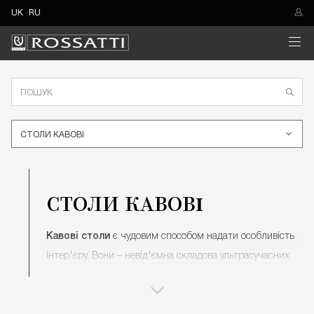
UK
RU
СТОЛИ КАВОВІ
СТОЛИ КАВОВІ
Кавові столи
є чудовим способом надати особливість
інтер'єру. Вони – невід'ємна складова ультрасучасних
квартир та будинків. Здавна такий предмет меблів
вважався незмінним атрибутом розкоші та