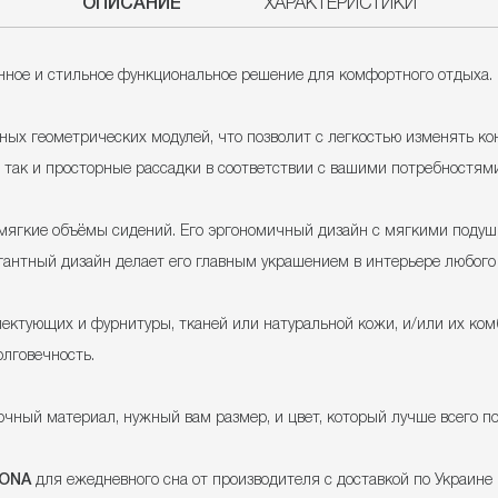
ОПИСАНИЕ
ХАРАКТЕРИСТИКИ
нное и стильное функциональное решение для комфортного отдыха.
ных геометрических модулей, что позволит с легкостью изменять к
, так и просторные рассадки в соответствии с вашими потребностям
мягкие объёмы сидений. Его эргономичный дизайн с мягкими подуш
антный дизайн делает его главным украшением в интерьере любого с
лектующих и фурнитуры, тканей или натуральной кожи, и/или их ко
олговечность.
ный материал, нужный вам размер, и цвет, который лучше всего по
LONA
для ежедневного сна от производителя с доставкой по Украине 